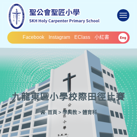
To
Facebook
Instagram
EClass
小紅書
Eng
九龍東區小學校際田徑比賽
首頁
>
學與教
>
體育科