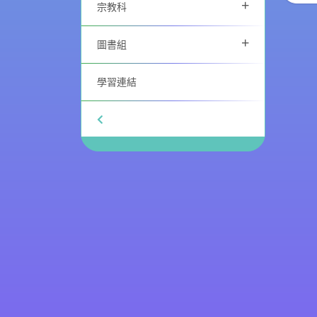
+
宗教科
+
圖書組
學習連結