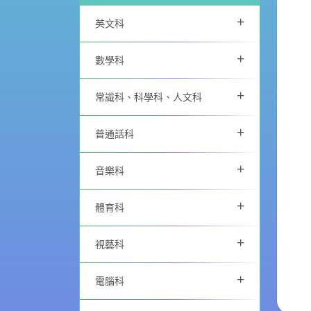
+
英文科
+
數學科
+
常識科、科學科、人文科
+
普通話科
+
音樂科
+
體育科
+
視藝科
+
電腦科