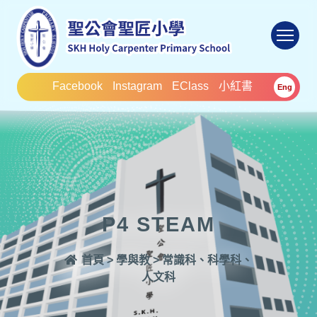
To
Facebook
Instagram
EClass
小紅書
Eng
P4 STEAM
首頁
>
學與教
>
常識科、科學科、
人文科