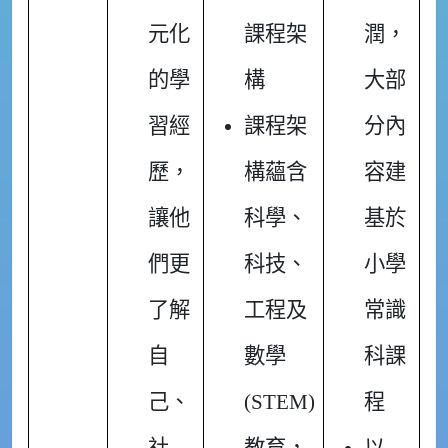
元化
課程架
潤，
的學
構
大部
習經
課程架
分內
歷，
構蘊含
容建
讓他
科學、
基於
們更
科技、
小學
了解
工程及
常識
自
數學
科課
己、
(STEM)
程