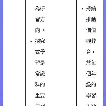
為研
持續
習方
推動
向 。
價值
探究
觀教
式學
育，
習是
於每
常識
個年
科的
級的
重要
學習