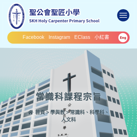
To
Facebook
Instagram
EClass
小紅書
Eng
常識科課程宗旨
首頁
>
學與教
>
常識科、科學科、
人文科