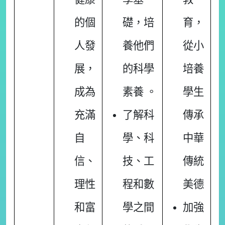
的個
礎，培
育，
人發
養他們
從小
展，
的科學
培養
成為
素養 。
學生
充滿
了解科
傳承
自
學、科
中華
信、
技、工
傳統
理性
程和數
美德
和富
學之間
加強