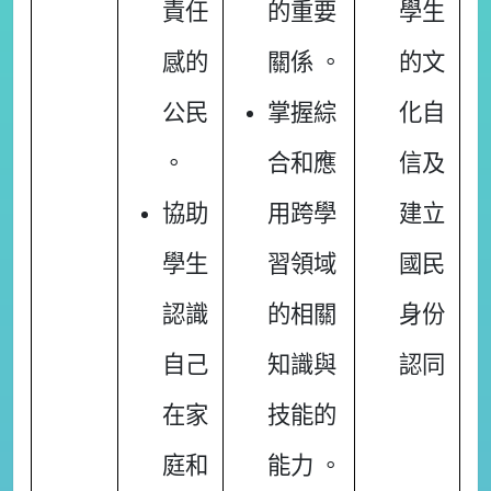
責任
的重要
學生
感的
關係 。
的文
公民
掌握綜
化自
。
合和應
信及
協助
用跨學
建立
學生
習領域
國民
認識
的相關
身份
自己
知識與
認同
在家
技能的
庭和
能力 。