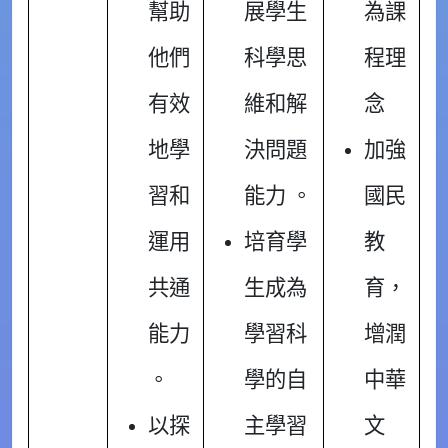
幫助
展學生
為課
他們
科學思
程理
有效
維和解
念
地學
決問題
加強
習和
能力 。
國民
運用
培育學
教
共通
生成為
育，
能力
學習科
增潤
。
學的自
中華
以探
主學習
文