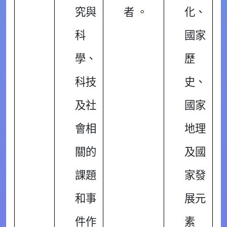
究與
者 。
化、
科
國家
學、
歷
科技
史、
及社
國家
會相
地理
關的
及國
課題
家發
和事
展元
件作
素