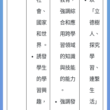
社
教育，
以
會、
強調綜
「立
國家
合和應
德樹
和世
用跨學
人、
界 。
習領域
探究
誘發
的知識
學
學生
與技能
習、
的學
的能力
連繫
習興
。
生
趣，
強調發
活」