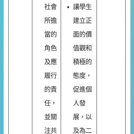
社會
讓學生
所擔
建立正
當的
面的價
角色
值觀和
及應
積極的
履行
態度，
的責
促進個
任，
人發
並關
展，以
注共
及為二