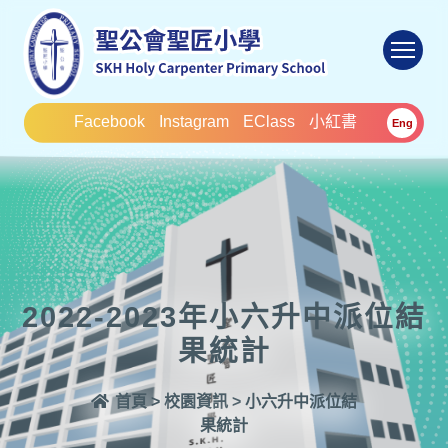
To
Facebook
Instagram
EClass
小紅書
Eng
2022-2023年小六升中派位結
果統計
首頁
>
校園資訊
>
小六升中派位結
果統計