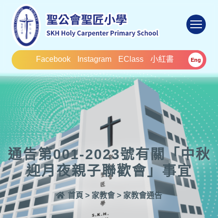
To
Facebook
Instagram
EClass
小紅書
Eng
通告第001-2023號有關「中秋
迎月夜親子聯歡會」事宜
首頁
>
家教會
>
家教會通告