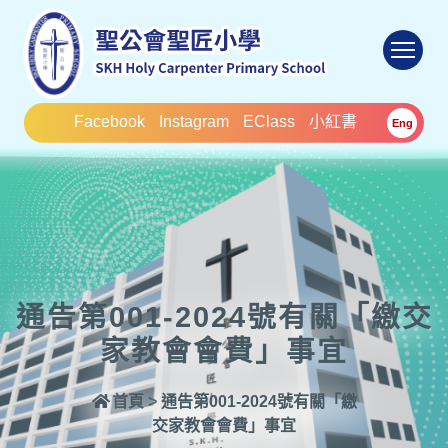
To
Facebook
Instagram
EClass
小紅書
Eng
通告第001-2024號有關「繳交
家教會會費」事宜
首頁
>
通告第001-2024號有關「繳
交家教會會費」事宜