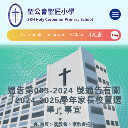
To
Facebook
Instagram
EClass
小紅書
Eng
通告第003-2024 號通告有關
「2024-2025學年家長校董選
舉」事宜
首頁
>
家教會
>
家教會通告