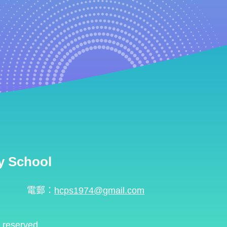
 School
電郵：
hcps1974@gmail.com
s reserved