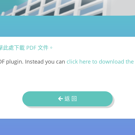
擊此處下載 PDF 文件。
F plugin. Instead you can
click here to download the 
返 回