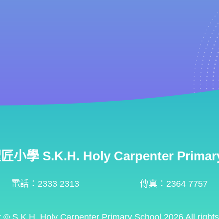
學 S.K.H. Holy Carpenter Primary
電話：2333 2313
傳真：2364 7757
t ©
S.K.H. Holy Carpenter Primary School
2026 All right