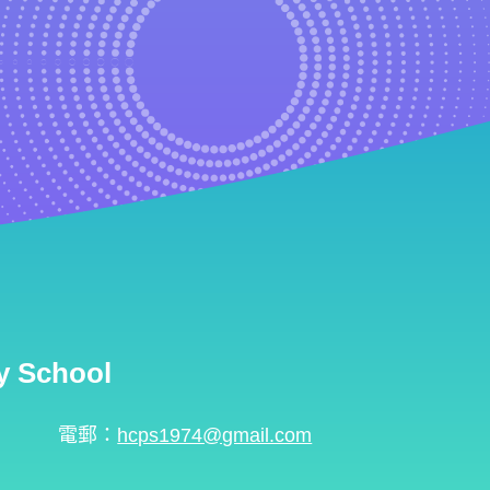
 School
電郵：
hcps1974@gmail.com