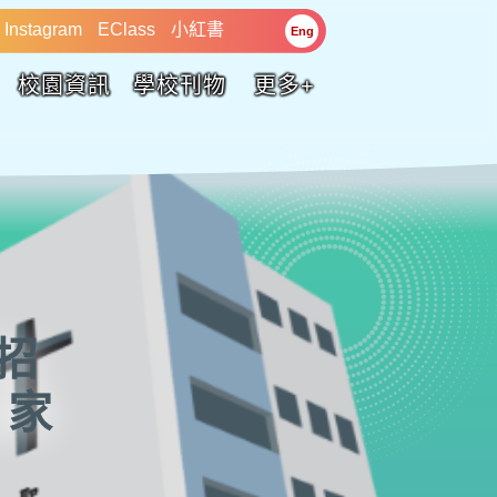
Instagram
EClass
小紅書
Eng
校園資訊
學校刊物
更多+
「招
日家