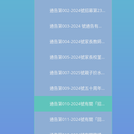
通告第002-2024號招募第23屆常務委員會委員
通告第003-2024 號通告有關「2024-2025學年家長校董選舉」事宜
通告第004-2024號家長教師會周年大會
通告第005-2024號家長校菫選舉另行通告
通告第007-2025號親子扴水仙頭
通告第009-2024號五十周年校慶新春燒烤團拜
通告第010-2024號有關「招募五十周年校慶中華文化日家長義工」事宜
通告第011-2024號有關「回收,轉贈夏季及冬季校服安排」事宜