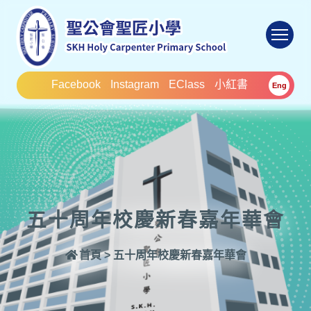
To
Facebook
Instagram
EClass
小紅書
Eng
五十周年校慶新春嘉年華會
首頁
>
五十周年校慶新春嘉年華會