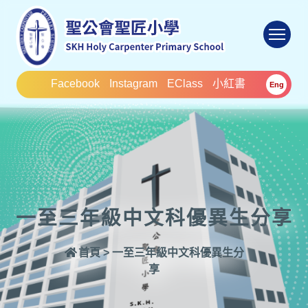
To
Facebook
Instagram
EClass
小紅書
Eng
一至三年級中文科優異生分享
首頁
>
一至三年級中文科優異生分
享