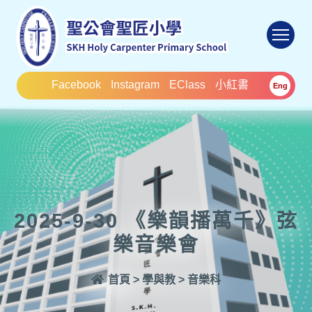
To
Facebook
Instagram
EClass
小紅書
Eng
2025-9-30 《樂韻播萬千》弦
樂音樂會
首頁
>
學與教
>
音樂科