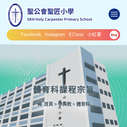
To
Facebook
Instagram
EClass
小紅書
Eng
體育科課程宗旨
首頁
>
學與教
>
體育科