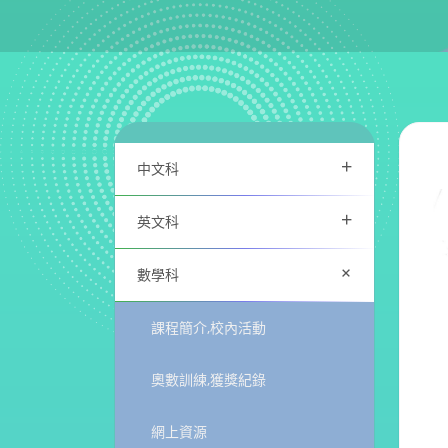
+
中文科
+
英文科
+
數學科
課程簡介,校內活動
奧數訓練,獲獎紀錄
網上資源