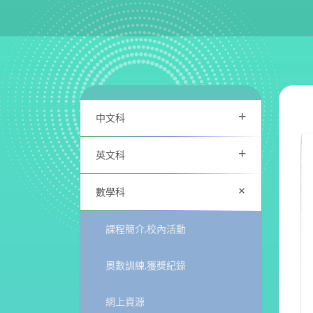
+
中文科
+
英文科
+
數學科
課程簡介,校內活動
奧數訓練,獲獎紀錄
網上資源