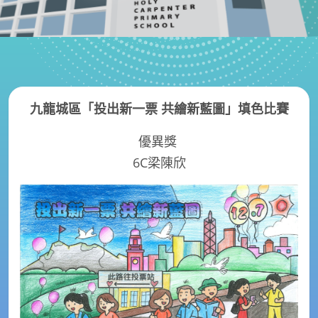
九龍城區「
投出新一票
共繪新藍圖
」
填色比賽
優異獎
6C梁陳欣