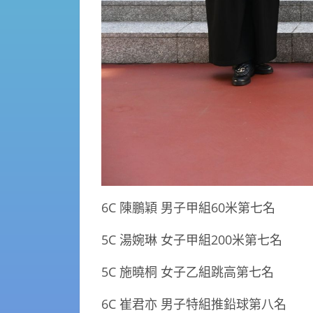
6C 陳鵬穎 男子甲組
60
米第七名
5C 湯婉琳 女子甲組
200
米第七名
5C 施曉桐 女子乙組跳高第七名
6C 崔君亦 男子特組推鉛球第八名