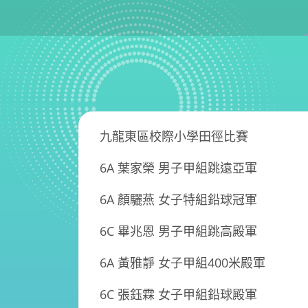
九龍東區校際小學田徑比賽
6A 葉家榮 男子甲組跳遠亞軍
6A 顏驪燕 女子特組鉛球冠軍
6C 畢兆恩 男子甲組跳高殿軍
6A 黃雅靜 女子甲組
400
米殿軍
6C 張鈺霖 女子甲組鉛球殿軍