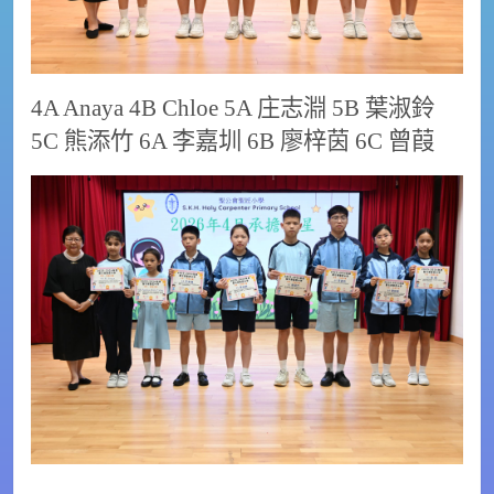
4A Anaya 4B Chloe 5A 庄志淵 5B 葉淑鈴
5C 熊添竹 6A 李嘉圳 6B 廖梓茵 6C 曾葭