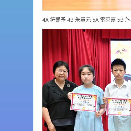
4A 符馨予 4B 朱貴元 5A 雷雨嘉 5B 