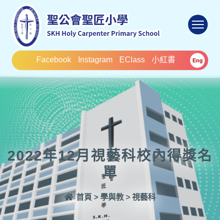
To
Facebook
Instagram
EClass
小紅書
Eng
2022年12月視藝科校內得獎名
單
首頁
>
學與教
>
視藝科