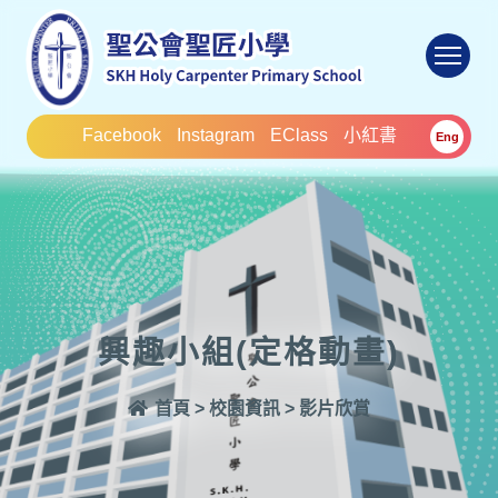
To
Facebook
Instagram
EClass
小紅書
Eng
興趣小組(定格動畫)
首頁
>
校園資訊
>
影片欣賞