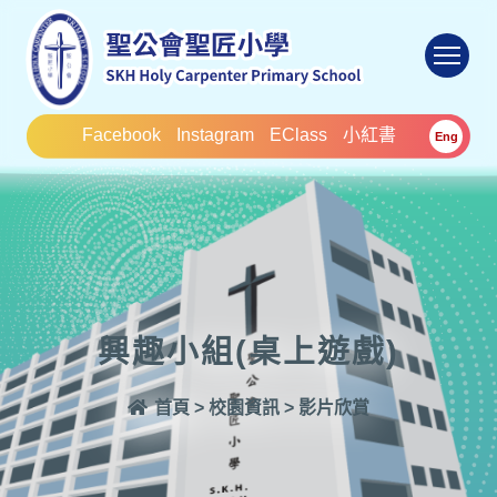
To
Facebook
Instagram
EClass
小紅書
Eng
興趣小組(桌上遊戲)
首頁
>
校園資訊
>
影片欣賞