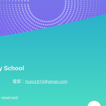
 School
電郵：
hcps1974@gmail.com
s reserved