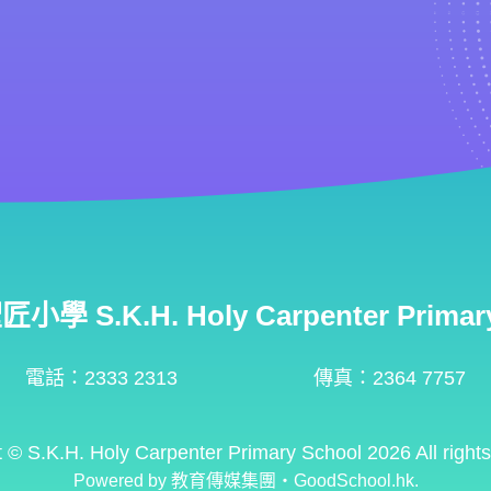
學 S.K.H. Holy Carpenter Primary
電話：2333 2313
傳真：2364 7757
t ©
S.K.H. Holy Carpenter Primary School
2026 All right
Powered by
教育傳媒集團
‧
GoodSchool.hk
.