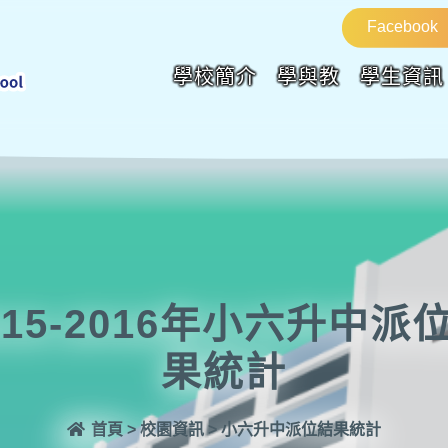
Facebook
學校簡介
學與教
學生資訊
015-2016年小六升中派
果統計
首頁
>
校園資訊
>
小六升中派位結果統計