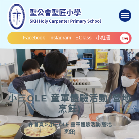
To
Facebook
Instagram
EClass
小紅書
Eng
小三OLE 童軍體驗活動(營地
烹飪)
首頁
>
小三OLE 童軍體驗活動(營地
烹飪)