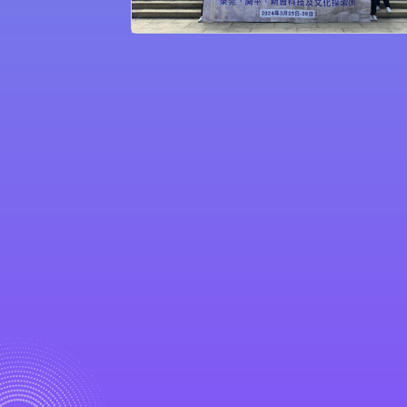
聖公會聖匠小
地址：九龍土瓜灣貴州街14號