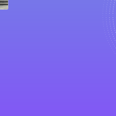
學 S.K.H. Holy Carpenter Primary
電話：2333 2313
傳真：2364 7757