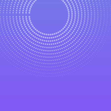
 School
電郵：
hcps1974@gmail.com