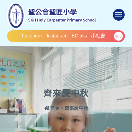
To
Facebook
Instagram
EClass
小紅書
Eng
齊來慶中秋
首頁
>
齊來慶中秋