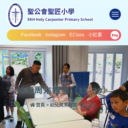
To
Facebook
Instagram
EClass
小紅書
Eng
幼兒周末教室（11-30）
首頁
>
幼兒周末教室（11-30）