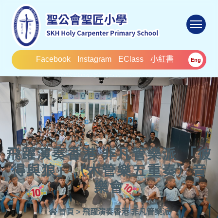
To
Facebook
Instagram
EClass
小紅書
Eng
飛躍演奏香港 非凡管樂派 「彼
得與狼」（木管樂五重奏）音
樂會
首頁
>
飛躍演奏香港 非凡管樂派