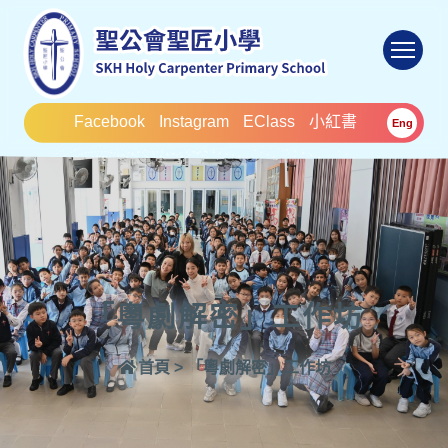
To
Facebook
Instagram
EClass
小紅書
Eng
「粵劇解密」工作坊
首頁
>
「粵劇解密」工作坊