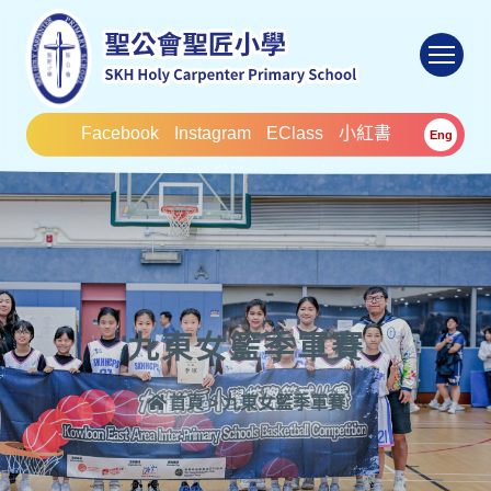
To
Facebook
Instagram
EClass
小紅書
Eng
九東女籃季軍賽
首頁
>
九東女籃季軍賽