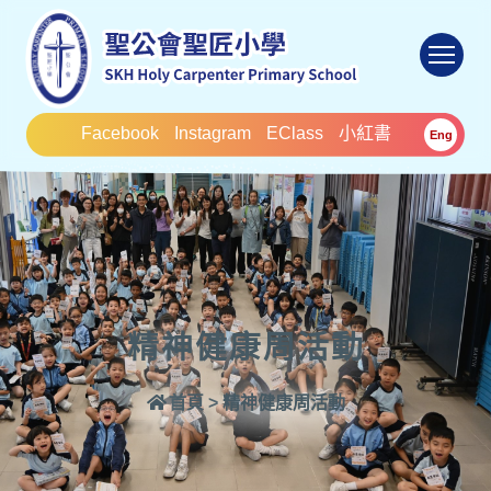
To
Facebook
Instagram
EClass
小紅書
Eng
精神健康周活動
首頁
>
精神健康周活動