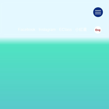
To
Facebook
Instagram
EClass
小紅書
Eng
2020-2021 3C 電腦 Cubico
首頁
>
2020-2021 3C 電腦 cubico