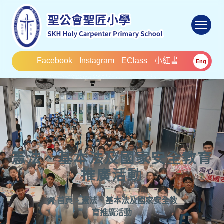
To
Facebook
Instagram
EClass
小紅書
Eng
憲法、基本法及國家安全教育
推廣活動
首頁
>
憲法、基本法及國家安全教
育推廣活動