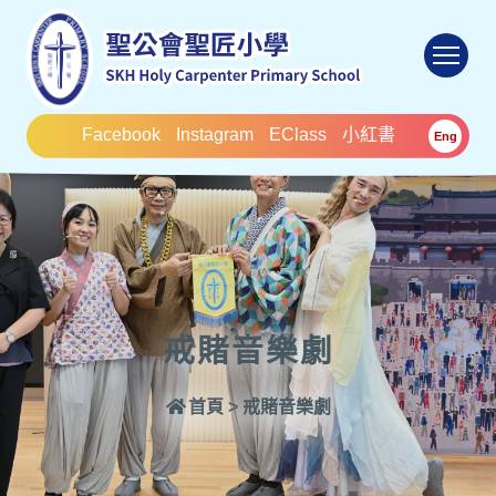
To
Facebook
Instagram
EClass
小紅書
Eng
戒賭音樂劇
首頁
>
戒賭音樂劇