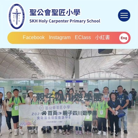
To
Facebook
Instagram
EClass
小紅書
Eng
親子四川遊學團
首頁
>
親子四川遊學團