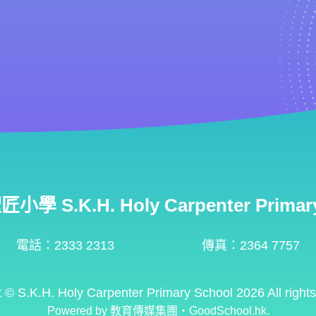
學 S.K.H. Holy Carpenter Primary
電話：2333 2313
傳真：2364 7757
t ©
S.K.H. Holy Carpenter Primary School
2026 All right
Powered by
教育傳媒集團
‧
GoodSchool.hk
.