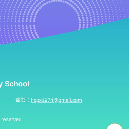
 School
電郵：
hcps1974@gmail.com
s reserved