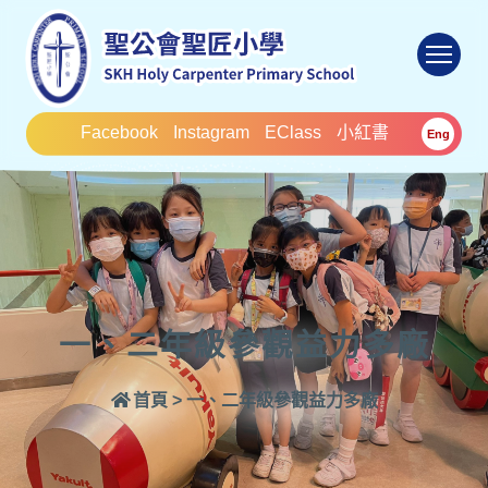
To
Facebook
Instagram
EClass
小紅書
Eng
一、二年級參觀益力多廠
首頁
>
一、二年級參觀益力多廠