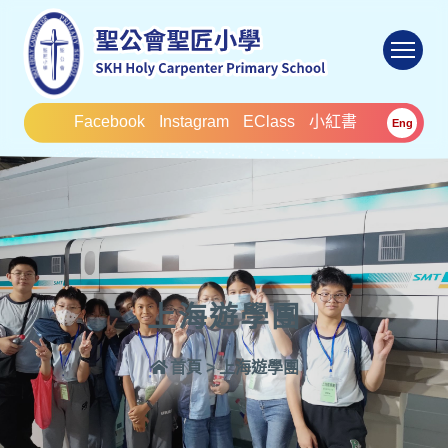
To
Facebook
Instagram
EClass
小紅書
Eng
上海遊學團
首頁
>
上海遊學團