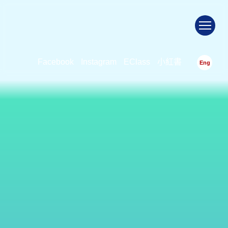
To
Facebook
Instagram
EClass
小紅書
Eng
2022 -2023 2月18日家教會親
子旅...
首頁
>
2022 -2023 2月18日家教會親
子旅...