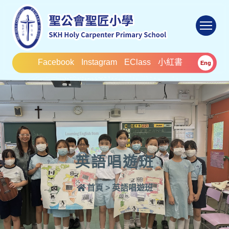
To
Facebook
Instagram
EClass
小紅書
Eng
英語唱遊班
首頁
>
英語唱遊班