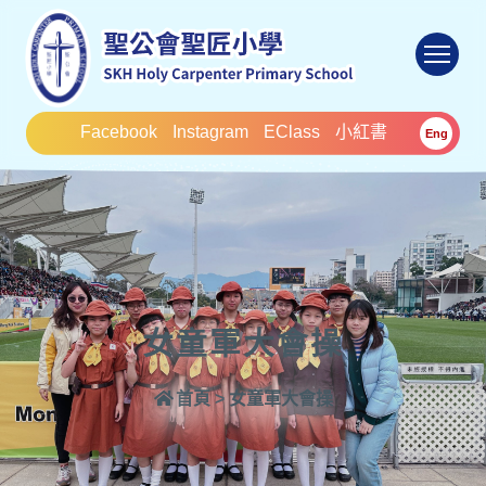
To
Facebook
Instagram
EClass
小紅書
Eng
女童軍大會操
首頁
>
女童軍大會操