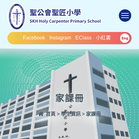
To
Facebook
Instagram
EClass
小紅書
Eng
家課冊
首頁
>
學生資訊
>
家課冊