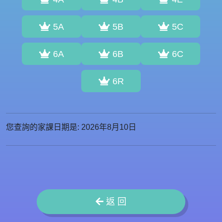
5A
5B
5C
6A
6B
6C
6R
您查詢的家課日期是: 2026年8月10日
返 回