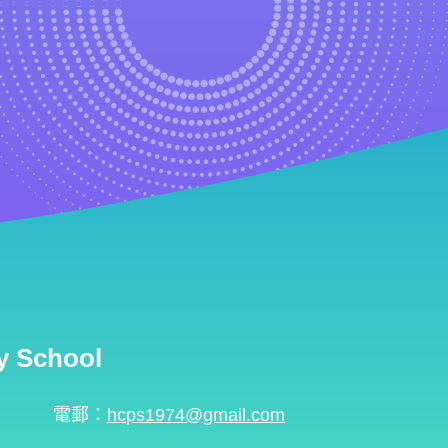
 School
電郵：
hcps1974@gmail.com