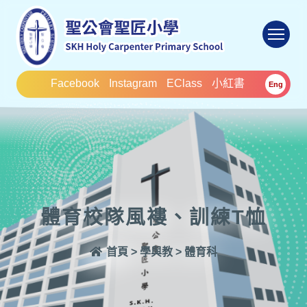
To
Facebook
Instagram
EClass
小紅書
Eng
體育校隊風褸、訓練T恤
首頁
>
學與教
>
體育科